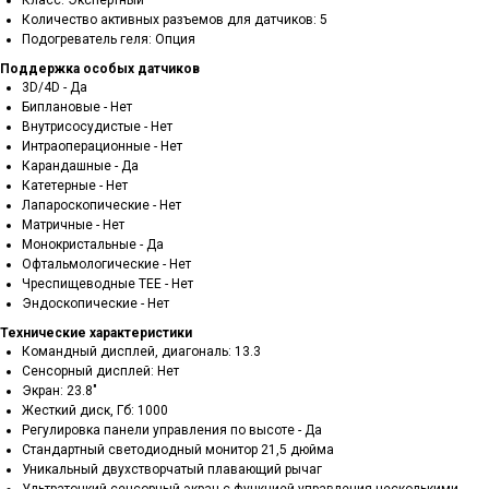
Класс: Экспертный
Количество активных разъемов для датчиков: 5
Подогреватель геля: Опция
Поддержка особых датчиков
3D/4D - Да
Биплановые - Нет
Внутрисосудистые - Нет
Интраоперационные - Нет
Карандашные - Да
Катетерные - Нет
Лапароскопические - Нет
Матричные - Нет
Монокристальные - Да
Офтальмологические - Нет
Чреспищеводные TEE - Нет
Эндоскопические - Нет
Технические характеристики
Командный дисплей, диагональ: 13.3
Сенсорный дисплей: Нет
Экран: 23.8"
Жесткий диск, Гб: 1000
Регулировка панели управления по высоте - Да
Стандартный светодиодный монитор 21,5 дюйма
Уникальный двухстворчатый плавающий рычаг