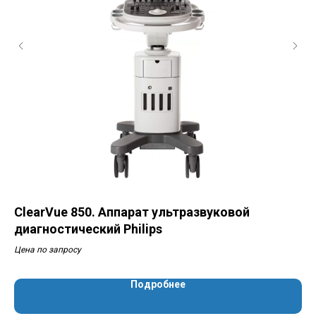
ClearVue 850. Аппарат ультразвуковой
EP
диагностический Philips
ди
Цена по запросу
Цен
Подробнее