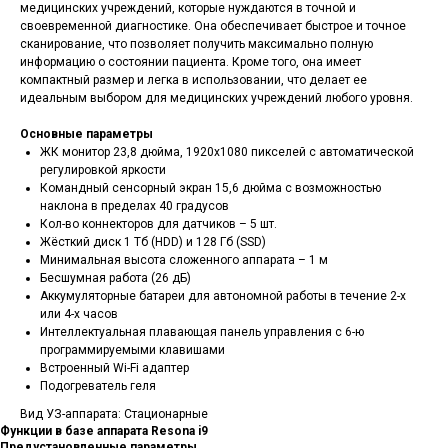
медицинских учреждений, которые нуждаются в точной и
своевременной диагностике. Она обеспечивает быстрое и точное
сканирование, что позволяет получить максимально полную
информацию о состоянии пациента. Кроме того, она имеет
компактный размер и легка в использовании, что делает ее
идеальным выбором для медицинских учреждений любого уровня.
Основные параметры
ЖК монитор 23,8 дюйма, 1920х1080 пикселей с автоматической
регулировкой яркости
Командный сенсорный экран 15,6 дюйма с возможностью
наклона в пределах 40 градусов
Кол-во коннекторов для датчиков – 5 шт.
Жёсткий диск 1 Тб (HDD) и 128 Гб (SSD)
Минимальная высота сложенного аппарата – 1 м
Бесшумная работа (26 дБ)
Аккумуляторные батареи для автономной работы в течение 2-х
или 4-х часов
Интеллектуальная плавающая панель управления c 6-ю
программируемыми клавишами
Встроенный Wi-Fi адаптер
Подогреватель геля
Вид УЗ-аппарата: Cтационарные
Функции в базе аппарата Resona i9
Предустановленные параметры