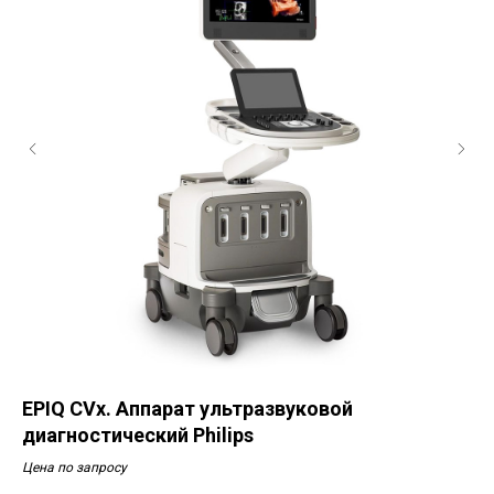
EPIQ CVx. Аппарат ультразвуковой
DC
диагностический Philips
ди
Цена по запросу
Диа
Сен