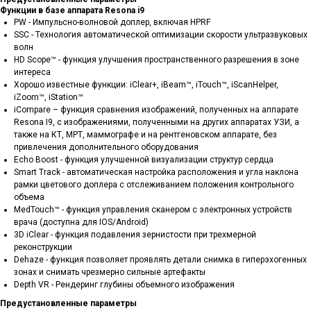
Функции в базе аппарата Resona i9
PW - Импульсно-волновой доплер, включая HPRF
SSC - Технология автоматической оптимизации скорости ультразвуковых
волн
HD Scope™ - функция улучшения пространственного разрешения в зоне
интереса
Хорошо известные функции: iClear+, iBeam™, iTouch™, iScanHelper,
iZoom™, iStation™
iCompare – функция сравнения изображений, полученных на аппарате
Resona I9, с изображениями, полученными на других аппаратах УЗИ, а
также на КТ, МРТ, маммографе и на рентгеновском аппарате, без
привлечения дополнительного оборудования
Echo Boost - функция улучшенной визуализации структур сердца
Smart Track - автоматическая настройка расположения и угла наклона
рамки цветового доплера с отслеживанием положения контрольного
объема
MedTouch™ - функция управления сканером с электронных устройств
врача (доступна для IOS/Android)
3D iClear - функция подавления зернистости при трехмерной
реконструкции
Dehaze - функция позволяет проявлять детали снимка в гиперэхогенных
зонах и снимать чрезмерно сильные артефакты
Depth VR - Рендеринг глубины объемного изображения
Предустановленные параметры