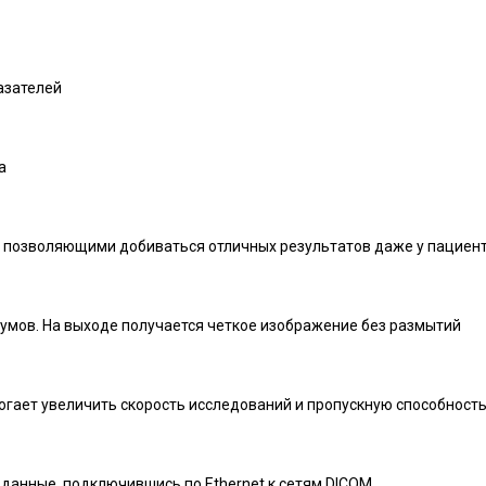
азателей
а
 позволяющими добиваться отличных результатов даже у пациен
умов. На выходе получается четкое изображение без размытий
гает увеличить скорость исследований и пропускную способност
данные, подключившись по Ethernet к сетям DICOM