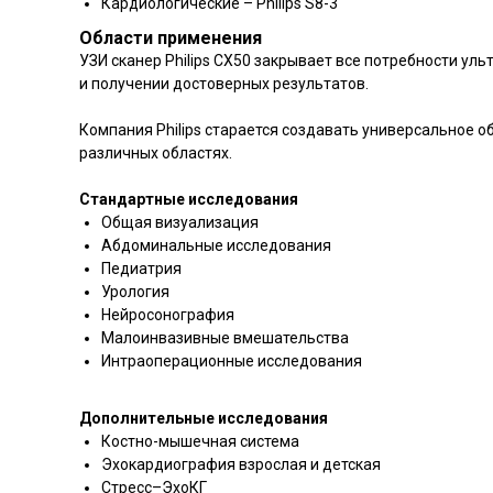
Кардиологические – Philips S8-3
Области применения
УЗИ сканер Philips CX50 закрывает все потребности уль
и получении достоверных результатов.
Компания Philips старается создавать универсальное о
различных областях.
Стандартные исследования
Общая визуализация
Абдоминальные исследования
Педиатрия
Урология
Нейросонография
Малоинвазивные вмешательства
Интраоперационные исследования
Дополнительные исследования
Костно-мышечная система
Эхокардиография взрослая и детская
Стресс–ЭхоКГ