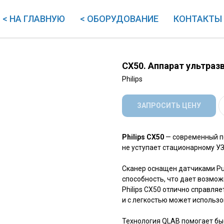
< НА ГЛАВНУЮ
< ОБОРУДОВАНИЕ
КОНТАКТЫ
CX50. Аппарат ультразв
Philips
ЗАПРОСИТЬ ЦЕНУ
Philips CX50
— современный п
не уступает стационарному УЗ
Сканер оснащен датчиками P
способность, что дает возмо
Philips CX50 отлично справля
и с легкостью может использ
Технология QLAB
помогает бы