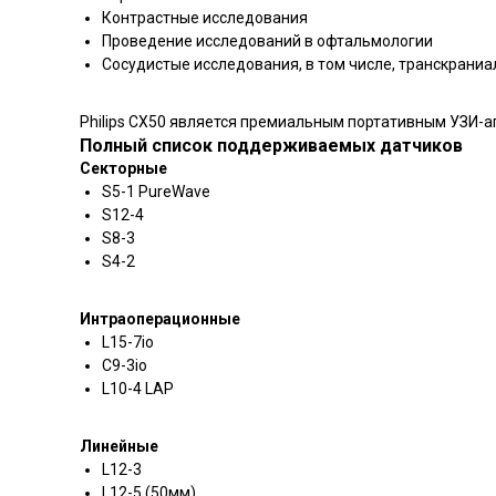
Контрастные исследования
Проведение исследований в офтальмологии
Сосудистые исследования, в том числе, транскрани
Philips CX50 является премиальным портативным УЗИ-а
Полный список поддерживаемых датчиков
Секторные
S5-1 PureWave
S12-4
S8-3
S4-2
Интраоперационные
L15-7io
С9-3io
L10-4 LAP
Линейные
L12-3
L12-5 (50мм)