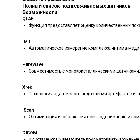
Полный список поддерживаемых датчиков
Возможности
QLAB
Функция предоставляет оценку количественных пок
IMT
Автоматическое измерение комплекса интима-меди
PureWave
Совместимость с монокристаллическими датчиками,
Xres
Технология адаптивного подавления артефактов и ш
iScan
Оптимизация изображения всего одной кнопкой помо
DICOM
В системе PACS вы можете просматривать архивные 