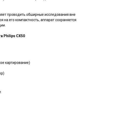
ляет проводить обширные исследования вне
я на его компактность, аппарат сохраняется
ции.
 Philips CX50
ое картирование)
ер)
е