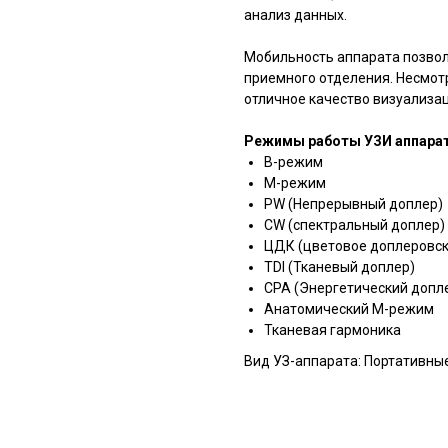
анализ данных.
Мобильность аппарата позво
приемного отделения. Несмотр
отличное качество визуализа
Режимы работы УЗИ аппарата
В-режим
М-режим
PW (Непрерывный доплер)
CW (спектральный доплер)
ЦДК (цветовое доплеровск
TDI (Тканевый доплер)
CPA (Энергетический допл
Анатомический M-режим
Тканевая гармоника
Вид УЗ-аппарата: Портативны