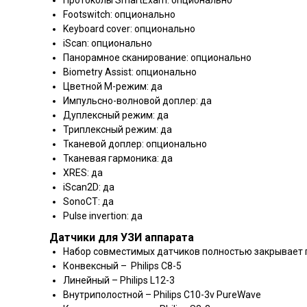
Протоколы SmartExam: опционально
Footswitch: опционально
Keyboard cover: опционально
iScan: опционально
Панорамное сканирование: опционально
Biometry Assist: опционально
Цветной M-режим: да
Импульсно-волновой доплер: да
Дуплексный режим: да
Триплексный режим: да
Тканевой доплер: опционально
Тканевая гармоника: да
XRES: да
iScan2D: да
SonoCT: да
Pulse invertion: да
Датчики для УЗИ аппарата
Набор совместимых датчиков полностью закрывает по
Конвексный – Philips C8-5
Линейный – Philips L12-3
Внутриполостной – Philips С10-3v PureWave