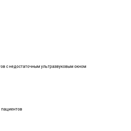
тов с недостаточным ультразвуковым окном
ь пациентов