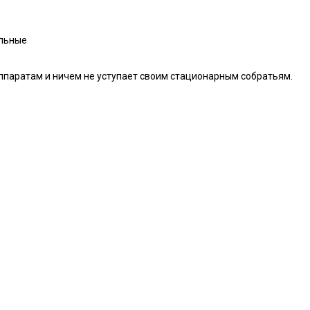
альные
ппаратам и ничем не уступает своим стационарным собратьям.