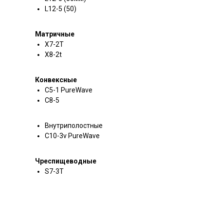
L12-5 (50)
Матричные
Х7-2T
X8-2t
Конвексные
C5-1 PureWave
C8-5
Внутриполостные
С10-3v PureWave
Чреспищеводные
S7-3T