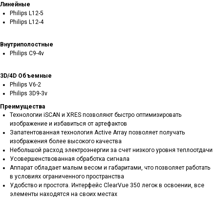
Линейные
Philips L12-5
Philips L12-4
Внутриполостные
Philips C9-4v
3D/4D Объемные
Philips V6-2
Philips 3D9-3v
Преимущества
Технологии iSCAN и XRES позволяют быстро оптимизировать
изображение и избавиться от артефактов
Запатентованная технология Active Array позволяет получать
изображения более высокого качества
Небольшой расход электроэнергии за счет низкого уровня теплоотдачи
Усовершенствованная обработка сигнала
Аппарат обладает малым весом и габаритами, что позволяет работать
в условиях ограниченного пространства
Удобство и простота. Интерфейс ClearVue 350 легок в освоении, все
элементы находятся на своих местах