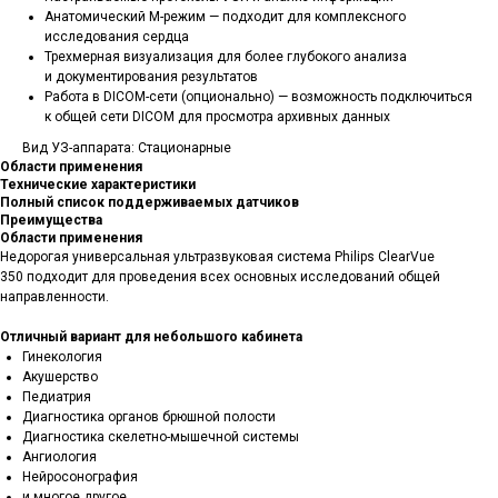
Анатомический M-режим — подходит для комплексного
исследования сердца
Трехмерная визуализация для более глубокого анализа
и документирования результатов
Работа в DICOM-сети (опционально) — возможность подключиться
к общей сети DICOM для просмотра архивных данных
Вид УЗ-аппарата: Cтационарные
Области применения
Технические характеристики
Полный список поддерживаемых датчиков
Преимущества
Области применения
Недорогая универсальная ультразвуковая система Philips ClearVue
350 подходит для проведения всех основных исследований общей
направленности.
Отличный вариант для небольшого кабинета
Гинекология
Акушерство
Педиатрия
Диагностика органов брюшной полости
Диагностика скелетно-мышечной системы
Ангиология
Нейросонография
и многое другое