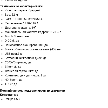
Технические характеристики
Класс аппарата: Средний
Вес: 52 кг
ВхГхШ: 1338-1506х520х584
Разрешение: 1280х1024
Диагональ экрана: 19"
Максимальная частота кадров: 1128 к/с
Touch Screen: нет
DICOM: да
Панорамное сканирование: да
Блока объемного сканирования (4D): нет
USB порт:3 шт
Встроенный жесткий диск: да
CD/DVD привод: да
Ethernet: да
Тканевая гармоника: да
Коннектор для датчиков: 3 шт
HD Zoom: да
XRES: да
Полный список поддерживаемых датчиков
Конвексные
Philips C5-2