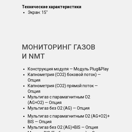
Технические характеристики
Экран: 15″
МОНИТОРИНГ ГАЗОВ
И NMT
Конструкция модуля — Модуль Plug&Play
Капнометрия (СО2) боковой поток) —
Опция
Капнометрия (СО2) прямой поток —
Опция
Мультигаз с парамагнитным О2
(AG+O2) — Опция
Мультигаз без О2 (AG) — Опция
Мультигаз с парамагнитным О2 (AG+O2)+
BIS — Опция
Мультигаз без О2 (AG)+BIS — Опция